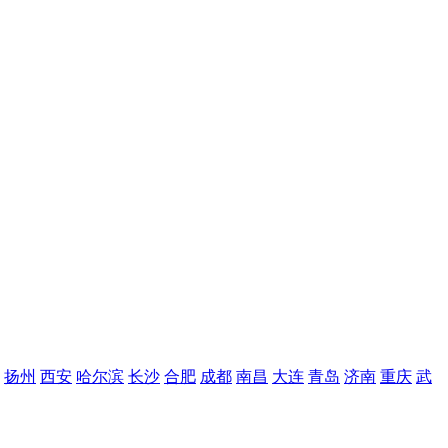
扬州
西安
哈尔滨
长沙
合肥
成都
南昌
大连
青岛
济南
重庆
武