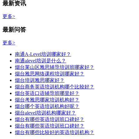
最新资讯
更多>
最新问答
更多>
南通A-Level培训哪家好？
南通alevel培训是什么？
烟台莱山区雅思辅导培训班哪家好？
烟台雅思网络课程培训哪家好？
烟台培训雅思哪家好？
烟台商务英语培训机构哪个比较好？
烟台英语口语辅导班哪里好？
烟台考雅思哪家培训机构好？
烟台哪个英语培训机构好呢？
烟台alevel培训机构哪家好？
烟台有哪些英语培训班口碑好？
烟台有哪些英语培训班口碑好？
烟台有哪些比较好的英语培训机构？